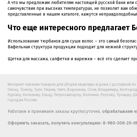
А что мы предложим любителям настоящей русской бани или с
самочувствия при высоких температурах, не позволит вам об
представленные в нашем каталоге, кажутся неправдоподобным
Что еще интересного предлагает 
Использование тюрбанов для суши волос – это самый безопас
Вафельная структура продукции подходит для нежной структ
Щетки для массажа, салфетки и варежки – всё это сделает п
Интернет-магазин товаров для уборки квартиры и дома с доставкой по Б
Омску, Томску, Туле, Перми, Чите, Воронежу, Сочи, Владимиру, Белгород
Кургану, Когалыму, Ельцу, Петрозаводску, Коломне, Реутову, Троицку, 
городам России.
Работаем и принимаем заказы круглосуточно,
обрабатываем еж
Оформить заказать, получить консультацию: 8-980-308-20-6